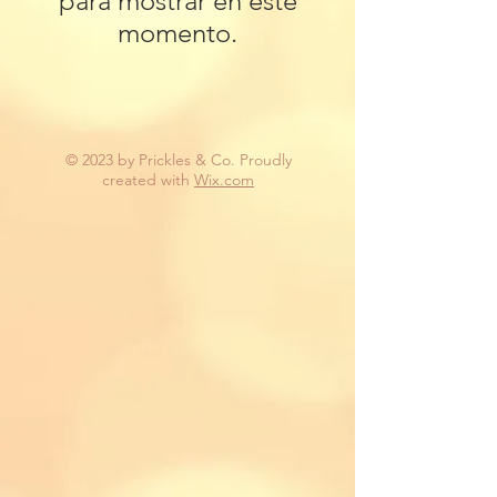
para mostrar en este
momento.
© 2023 by Prickles & Co. Proudly
created with
Wix.com