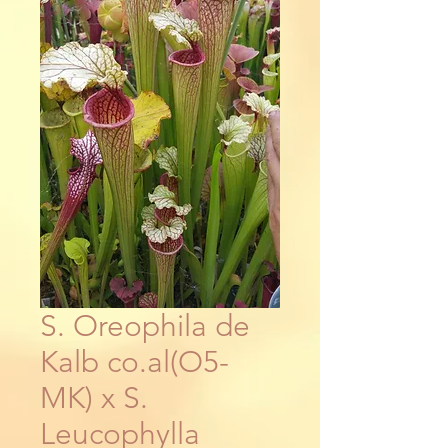
S. Oreophila de
Kalb co.al(O5-
MK) x S.
Leucophylla