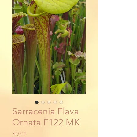
Sarracenia Flava
Ornata F122 MK
Precio
30,00 €